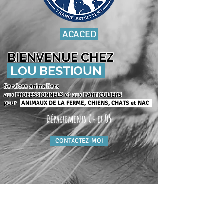
ACACED
BIENVENUE CHEZ
LOU BESTIOUN
Services animaliers
aux
et aux
PROFESSIONNELS
P
ARTICULIERS
pour
ANIMAUX DE LA FERME, CHIENS, CHATS et NAC
04
05
Départements
et
CONTACTEZ-MOI