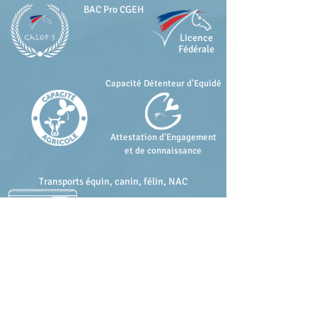
BAC Pro CGEH
Licence
Fédérale
Capacité
​
Détenteur d'Equidé
Attestation d'Engagement
et de connaissance
Transports équin, canin, félin, NAC
&
Savoirs Ethologiques 1 à 5
en cours
Cursus Horseman Science by Andy Booth