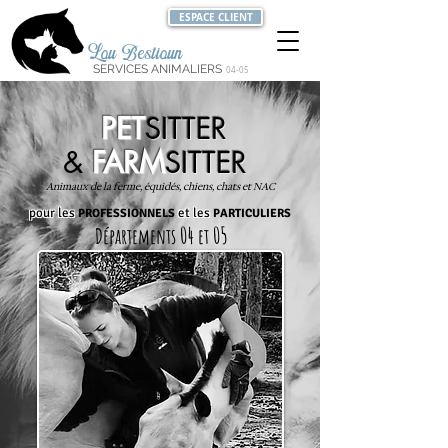
ESPACE CLIENT
Lou Bestioun
SERVICES ANIMALIERS
04-05
PET
SITTER
&
FARM
SITTER
Animaux de la ferme, équidés, chiens, chats et NAC
pour les
et les
PROFESSIONNELS
P
ARTICULIERS
04
05
Départements
et